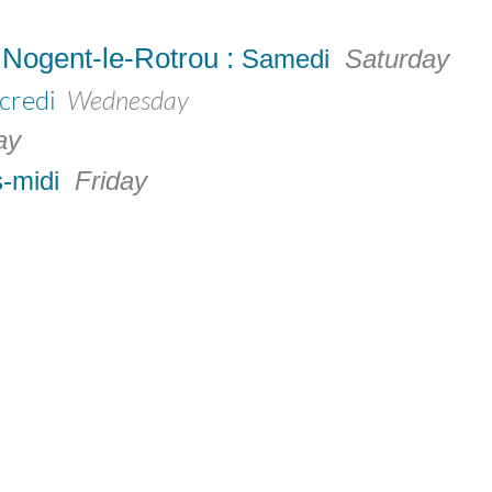
Nogent-le-Rotrou :
Samedi
Saturday
credi
Wednesday
ay
-midi
Friday
. Office de tourisme Coeur du Perche .
 rue Marcel Louvel - Rémalard 61110 - Rémalard en Per
Du 1er juillet au 31 août :
Lun . Mar . Jeu 10h00 - 12h30
Vend . Sam 10h00 - 12h30 / 14h30 - 17h00
Du 1er septembre au 30 juin :
Lun . Mar . Jeu . Vend . Sam 10h00 - 12h30
Nos points i de proximité :
. Boulangerie de Moutiers-au-Perche