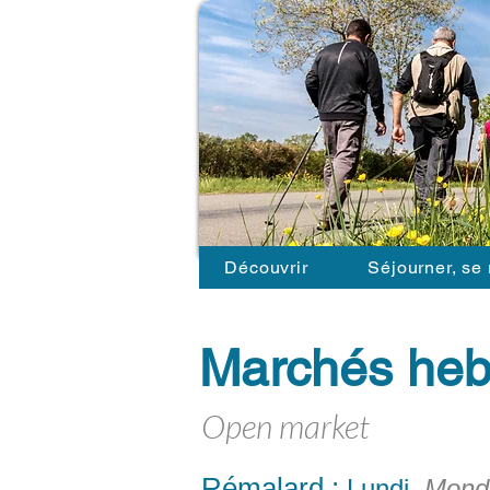
Découvrir
Séjourner, se 
Marchés he
Open market
Rémalard :
Lundi
Mond