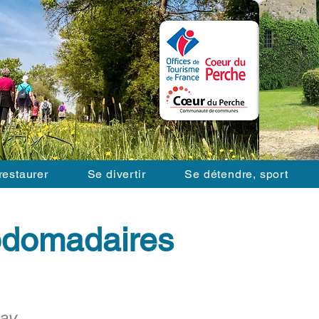
restaurer
Se divertir
Se détendre, sport
bdomadaires
ay