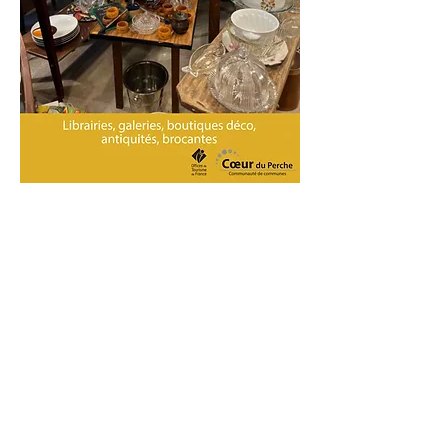
. Office de tourisme Coeur du
Perche .
22 rue Marcel Louvel - Rémalard 61110 -
Rémalard en Perche
Du 1er juillet au 31 août :
Lun . Mar . Jeu 10h00 - 12h30
Vend . Sam 10h00 - 12h30 / 14h30 - 17h00
Du 1er septembre au 30 juin :
Lun . Mar . Jeu . Vend . Sam 10h00 - 12h30