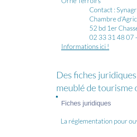
Orne Terroirs
Contact : Synagro (com
Chambre d'Agricultu
52 bd 1er Chasseurs 
02 33 31 48 07 - M
Informations ici !
Des fiches juridiques
meublé de tourisme 
Fiches juridiques
La réglementation pour ouv